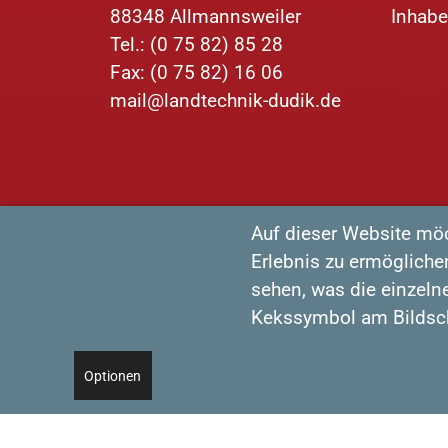
88348 Allmannsweiler
Inhabe
Tel.: (0 75 82) 85 28
Fax: (0 75 82) 16 06
mail@landtechnik-dudik.de
Auf dieser Website mö
Erlebnis zu ermöglichen
sehen, was die einzeln
Kekssymbol am Bildsc
Optionen