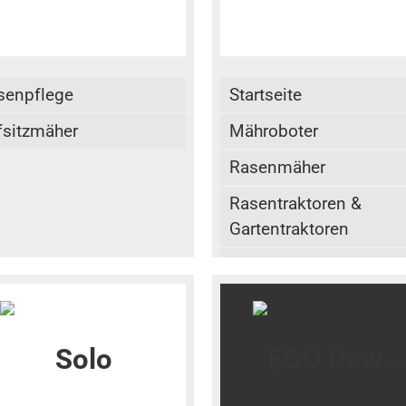
senpflege
Startseite
fsitzmäher
Mähroboter
Rasenmäher
Rasentraktoren &
Gartentraktoren
Aufsitzrasenmäher
Profi-Aufsitzfrontmähe
Motorsensen &
Freischneider
Heckenscheren