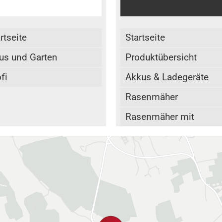
Rasentrimmer
Vertikutierer / Rasenlüf
rtseite
Startseite
Laubblasgeräte
us und Garten
Produktübersicht
Hochentaster /
fi
Akkus & Ladegeräte
Teleskopkettensäge
Rasenmäher
Nullwendekreismäher
Rasenmäher mit
Hochdruckreiniger
Radantrieb
Schneefräsen
Aufsitzmäher
Gartenfräse / Grubber
Mähroboter
Akku-Serie
Kettensägen
Teleskop-Werkzeuge