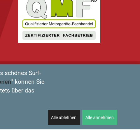
s schönes Surf-
onen
" können Sie
tets über das
Alle ablehnen
Alle annehmen