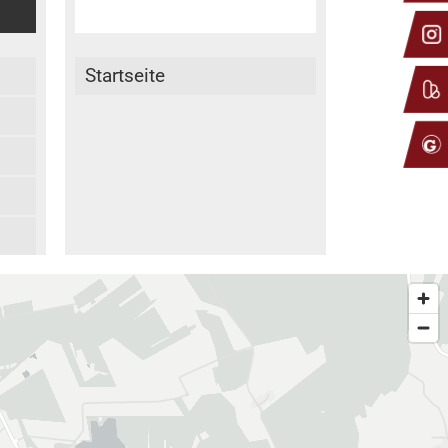
ter
Startseite