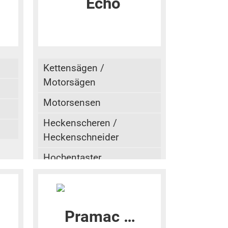
Kettensägen /
Motorsägen
Motorsensen
Heckenscheren /
Heckenschneider
Hochentaster
Laubbläser / Blasgeräte
Kombisystem
Sprühgeräte