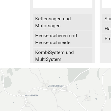
Kettensägen und
Sta
Motorsägen
Ha
Heckenscheren und
Pro
Heckenschneider
KombiSystem und
MultiSystem
Äxte, Beile, Hämmer,
Forstwerkzeuge
Rasentrimmer,
Motorsensen und
Freischneider
Sprüh- und Spritzgeräte