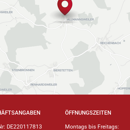
Rasentrimmer &
Freischneider
Heckenscheren
Laubbläser &
Schneefräsen
Multifunktionswerkzeu
Lifestyle
Zubehör
Serie Power+
Serie Professional
HÄFTSANGABEN
ÖFFNUNGSZEITEN
Serie Pro X
dNr: DE220117813
Montags bis Freitags: